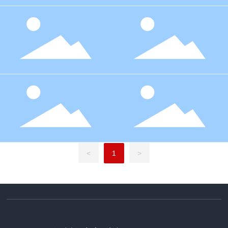
<
1
>