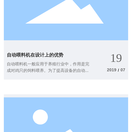
19
自动喂料机在设计上的优势
自动喂料机一般应用于养殖行业中，作用是完
2019
07
成对鸡只的饲料喂养。为了提高设备的自动化
/
水平，方便人们的操作和使用，自动喂料机采
用了以下先进设计：1、喂料机采用10#槽钢做
低梁机架，强度高，整机采用简化式传动和播
种式喂料装置，喂料效率高，均匀不落地，节
省饲料，是大中小养鸡场理想的自动化喂料机
械。2、电路方面采用全自动控制加手动控制两
种方式，可根据用户需要加装无线遥控系统，
自动喂料,自动往返无需人工操作，达