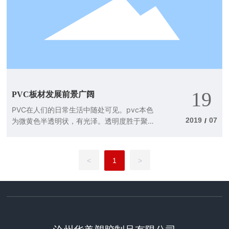
19
PVC板材发展前景广阔
PVC在人们的日常生活中随处可见。pvc本色
2019
07
为微黄色半透明状，有光泽。透明度胜于聚乙
/
烯、聚丙烯，差于聚苯乙烯，随助剂用量不
同，分为软、硬聚氯乙烯，软制品柔而韧，手
感粘，硬制品的硬度高于低密度聚乙烯，而低
<
1
>
于聚丙烯，在屈折处会出现白化现象